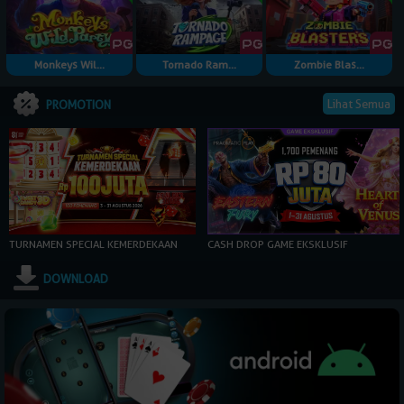
Monkeys Wil...
Tornado Ram...
Zombie Blas...
Lihat Semua
PROMOTION
TURNAMEN SPECIAL KEMERDEKAAN
CASH DROP GAME EKSKLUSIF
DOWNLOAD