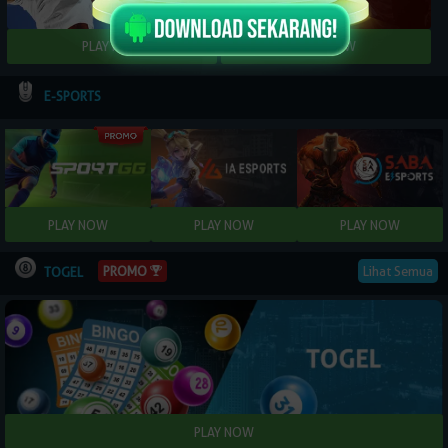
E-SPORTS
Lihat Semua
PROMO
TOGEL