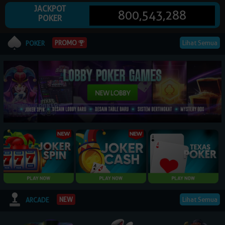
JACKPOT
800,543,288
POKER
© 2026 NagaPoker. All Rights Reserved | 18+
Lihat Semua
PROMO
POKER
Lihat Semua
NEW
ARCADE